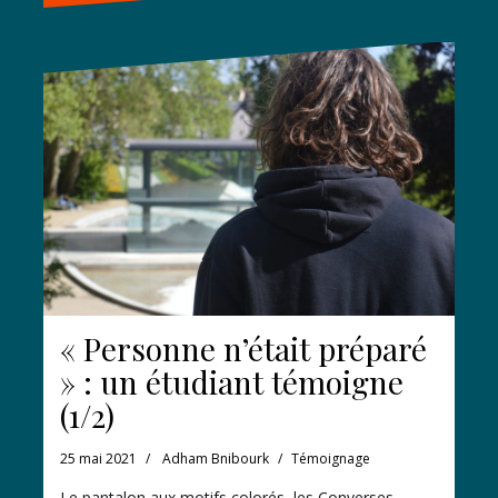
« Personne n’était préparé
» : un étudiant témoigne
(1/2)
25 mai 2021
Adham Bnibourk
Témoignage
Le pantalon aux motifs colorés, les Converses