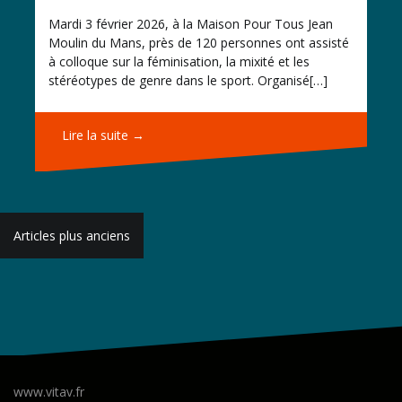
Mardi 3 février 2026, à la Maison Pour Tous Jean
Moulin du Mans, près de 120 personnes ont assisté
à colloque sur la féminisation, la mixité et les
stéréotypes de genre dans le sport. Organisé[…]
Lire la suite →
Navigation
Articles plus anciens
des
articles
www.vitav.fr