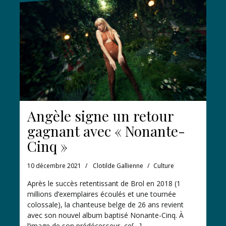
Angèle signe un retour
gagnant avec « Nonante-
Cinq »
10 décembre 2021
Clotilde Gallienne
Culture
Après le succès retentissant de Brol en 2018 (1
millions d’exemplaires écoulés et une tournée
colossale), la chanteuse belge de 26 ans revient
avec son nouvel album baptisé Nonante-Cinq. À
l’image de son prédécesseur, ce[…]