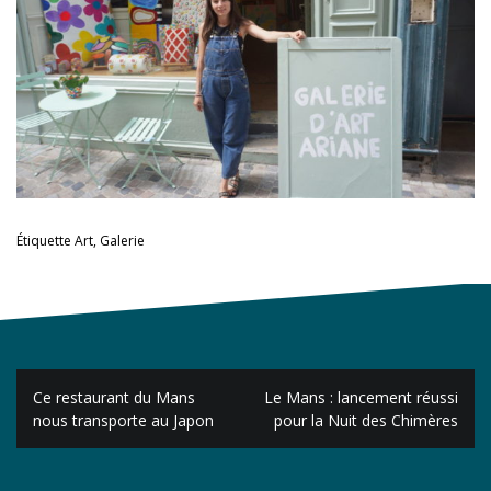
Étiquette
Art
,
Galerie
Navigation
Ce restaurant du Mans
Le Mans : lancement réussi
de
nous transporte au Japon
pour la Nuit des Chimères
l’article