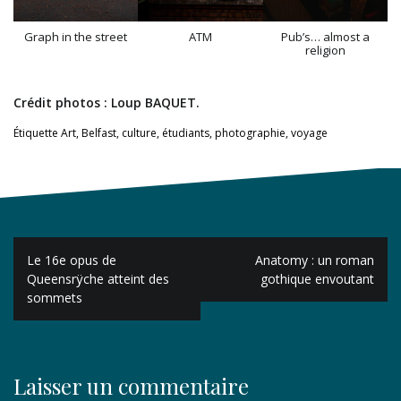
Graph in the street
ATM
Pub’s… almost a
religion
Crédit photos : Loup BAQUET.
Étiquette
Art
,
Belfast
,
culture
,
étudiants
,
photographie
,
voyage
Navigation
Le 16e opus de
Anatomy : un roman
de
Queensrÿche atteint des
gothique envoutant
sommets
l’article
Laisser un commentaire