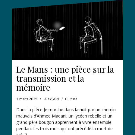
Le Mans : une pièce sur la
transmission et la
mémoire
1 mars 2025
Alex_Alix
Culture
Dans la pièce Je marche dans la nuit par un chemin
mauvais d’Ahmed Madani, un lycéen rebelle et un
grand-père bougon apprennent à vivre ensemble
pendant les trois mois qui ont précédé la mort de
ce[…]