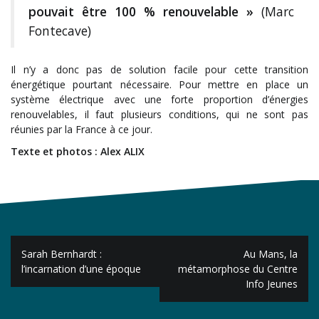
pouvait être 100 % renouvelable »
(Marc
Fontecave)
Il n’y a donc pas de solution facile pour cette transition
énergétique pourtant nécessaire. Pour mettre en place un
système électrique avec une forte proportion d’énergies
renouvelables, il faut plusieurs conditions, qui ne sont pas
réunies par la France à ce jour.
Texte et photos : Alex ALIX
Navigation
Sarah Bernhardt :
Au Mans, la
de
l’incarnation d’une époque
métamorphose du Centre
Info Jeunes
l’article