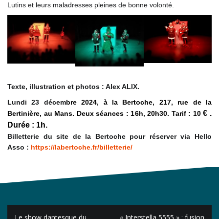
Lutins et leurs maladresses pleines de bonne volonté.
Texte, illustration et photos : Alex ALIX.
Lundi 23 décem
bre 2024, à la Bertoche, 217, rue de la
€ .
Bertinière, au Mans. Deux séances : 16h, 20h30. Tarif : 10
Durée : 1h.
Billetterie du site de la Bertoche pour réserver via Hello
Asso :
https://labertoche.fr/billetterie/
Navigation
Le show dantesque du
« Interstella 5555 » : fusion