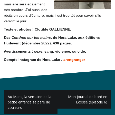
mais elle sera également
très sombre. J’ai aussi des
récits en cours d’écriture, mais il est trop tôt pour savoir s’ils
verront le jour.
Texte et photos : Clotilde GALLIENNE.
Des Cendres sur tes mains
, de Nora Lake, aux éditions
Hurlevent (décembre 2022). 496 pages.
Avertissements : sexe, sang, violence, suicide.
Compte Instagram de Nora Lake :
arongranger
Navigation
Au Mans, la semaine de la
Mon journal de bord en
de
petite enfance se pare de
Écosse (épisode 6)
couleurs
l’article