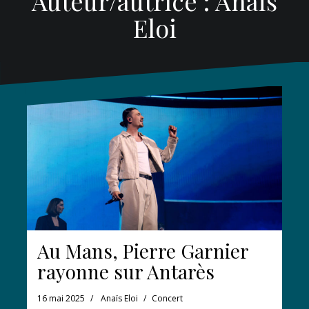
Auteur/autrice :
Anaïs
Eloi
Au Mans, Pierre Garnier
rayonne sur Antarès
16 mai 2025
Anaïs Eloi
Concert