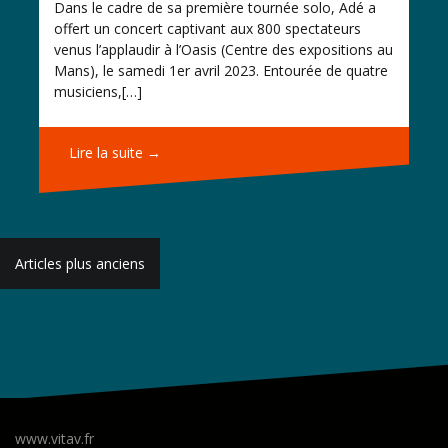
Dans le cadre de sa première tournée solo, Adé a
offert un concert captivant aux 800 spectateurs
venus l’applaudir à l’Oasis (Centre des expositions au
Mans), le samedi 1er avril 2023. Entourée de quatre
musiciens,[…]
Lire la suite →
Navigation
Articles plus anciens
des
articles
www.vitav.fr