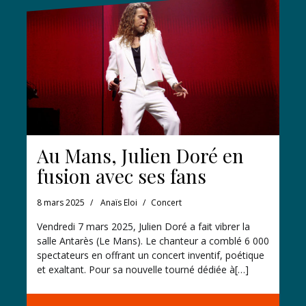
Au Mans, Julien Doré en
fusion avec ses fans
8 mars 2025
Anaïs Eloi
Concert
Vendredi 7 mars 2025, Julien Doré a fait vibrer la
salle Antarès (Le Mans). Le chanteur a comblé 6 000
spectateurs en offrant un concert inventif, poétique
et exaltant. Pour sa nouvelle tourné dédiée à[…]