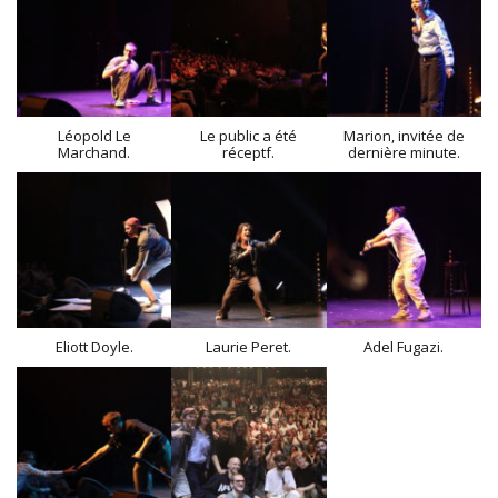
Léopold Le
Le public a été
Marion, invitée de
Marchand.
réceptf.
dernière minute.
Eliott Doyle.
Laurie Peret.
Adel Fugazi.