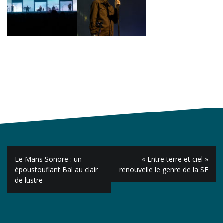
Navigation
Le Mans Sonore : un
« Entre terre et ciel »
de
époustouflant Bal au clair
renouvelle le genre de la SF
de lustre
l’article