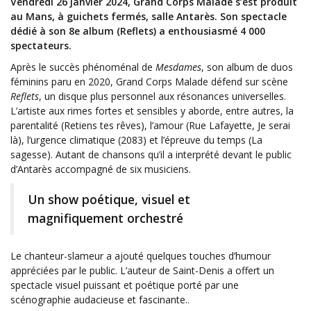
Vendredi 26 janvier 2024, Grand Corps Malade s’est produit
au Mans, à guichets fermés, salle Antarès. Son spectacle
dédié à son 8e album (Reflets) a enthousiasmé 4 000
spectateurs.
Après le succès phénoménal de
Mesdames
, son album de duos
féminins paru en 2020, Grand Corps Malade défend sur scène
Reflets
, un disque plus personnel aux résonances universelles.
L’artiste aux rimes fortes et sensibles y aborde, entre autres, la
parentalité (Retiens tes rêves), l’amour (Rue Lafayette, Je serai
là), l’urgence climatique (2083) et l’épreuve du temps (La
sagesse). Autant de chansons qu’il a interprété devant le public
d’Antarès accompagné de six musiciens.
Un show poétique, visuel et
magnifiquement orchestré
Le chanteur-slameur a ajouté quelques touches d’humour
appréciées par le public. L’auteur de Saint-Denis a offert un
spectacle visuel puissant et poétique porté par une
scénographie audacieuse et fascinante..