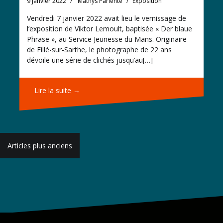
9 janvier 2022
Mathys Pariente
Exposition
Vendredi 7 janvier 2022 avait lieu le vernissage de
l’exposition de Viktor Lemoult, baptisée « Der blaue
Phrase », au Service Jeunesse du Mans. Originaire
de Fillé-sur-Sarthe, le photographe de 22 ans
dévoile une série de clichés jusqu’au[…]
Lire la suite →
Navigation
Articles plus anciens
des
articles