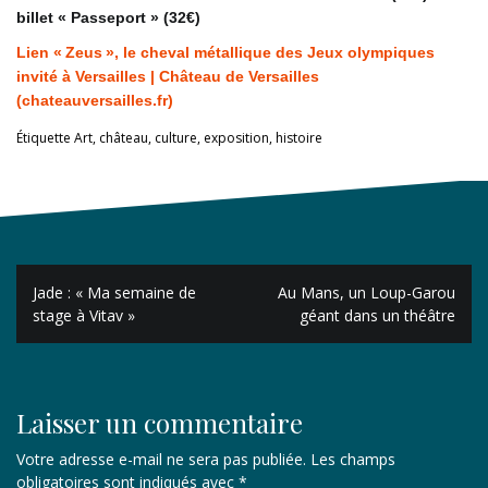
billet « Passeport » (32€)
Lien « Zeus », le cheval métallique des Jeux olympiques
invité à Versailles | Château de Versailles
(chateauversailles.fr)
Étiquette
Art
,
château
,
culture
,
exposition
,
histoire
Navigation
Jade : « Ma semaine de
Au Mans, un Loup-Garou
de
stage à Vitav »
géant dans un théâtre
l’article
Laisser un commentaire
Votre adresse e-mail ne sera pas publiée.
Les champs
obligatoires sont indiqués avec
*