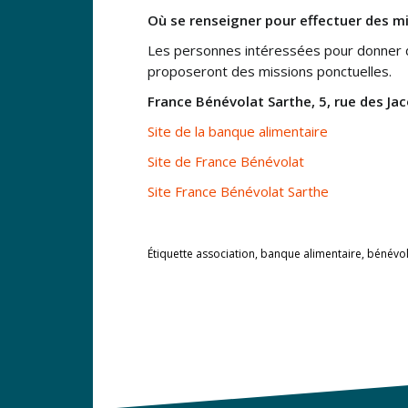
Où se renseigner pour effectuer des m
Les personnes intéressées pour donner d
proposeront des missions ponctuelles.
France Bénévolat Sarthe, 5, rue des Ja
Site de la banque alimentaire
Site de France Bénévolat
Site France Bénévolat Sarthe
Étiquette
association
,
banque alimentaire
,
bénévol