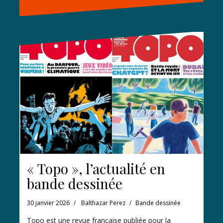
« Topo », l’actualité en
bande dessinée
30 janvier 2026
Balthazar Perez
Bande dessinée
Topo est une revue française publiée pour la