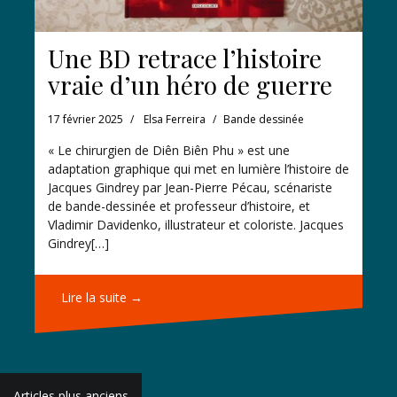
Une BD retrace l’histoire
vraie d’un héro de guerre
17 février 2025
Elsa Ferreira
Bande dessinée
« Le chirurgien de Diên Biên Phu » est une
adaptation graphique qui met en lumière l’histoire de
Jacques Gindrey par Jean-Pierre Pécau, scénariste
de bande-dessinée et professeur d’histoire, et
Vladimir Davidenko, illustrateur et coloriste. Jacques
Gindrey[…]
Lire la suite →
Navigation
Articles plus anciens