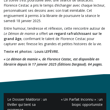
La soirée s’est poursuivie avec une séance de dédicaces.
Florence Cestac a pris le temps d’échanger avec chaque lecteur,
personnalisant ses dessins avec son trait inimitable. Cet
engouement à permis à la librairie de poursuivre la séance le
samedi 18 janvier 2025.
Entre humour, tendresse et réflexion, cette rencontre autour de
Le Démon de mamie
a offert
un regard rafraîchissant sur le
grand âge
, confirmant le talent de Florence Cestac pour
capturer avec finesse les grandes et petites histoires de la vie.
Texte et photos : Louis LEFÈVRE.
« Le démon de mamie », de Florence Cestac, est disponible en
librairie depuis le 17 janvier 2025 (Éditions Dargaud). 64 pages.
Navigation
Le Dossier Maldoror : un
« Un Parfait Inconnu » : un
de
thriller qui tient sa
biopic opportuniste
promesse