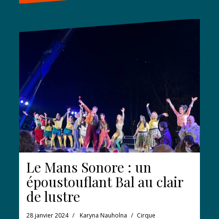
Le Mans Sonore : un
époustouflant Bal au clair
de lustre
28 janvier 2024
Karyna Nauholna
Cirque