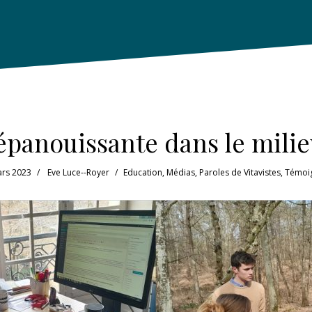
épanouissante dans le milie
ars 2023
Eve Luce--Royer
Education
,
Médias
,
Paroles de Vitavistes
,
Témoi