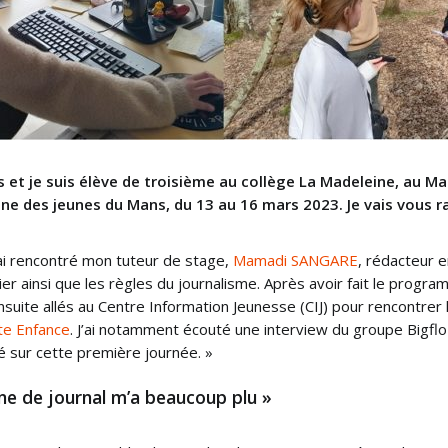
s et je suis élève de troisième au collège La Madeleine, au Ma
zine des jeunes du Mans, du 13 au 16 mars 2023. Je vais vous
ai rencontré mon tuteur de stage,
Mamadi SANGARE
, rédacteur e
ier ainsi que les règles du journalisme. Après avoir fait le progr
uite allés au Centre Information Jeunesse (CIJ) pour rencontrer 
te Enfance
. J’ai notamment écouté une interview du groupe Bigflo & O
 sur cette première journée. »
Une de journal m’a beaucoup plu »