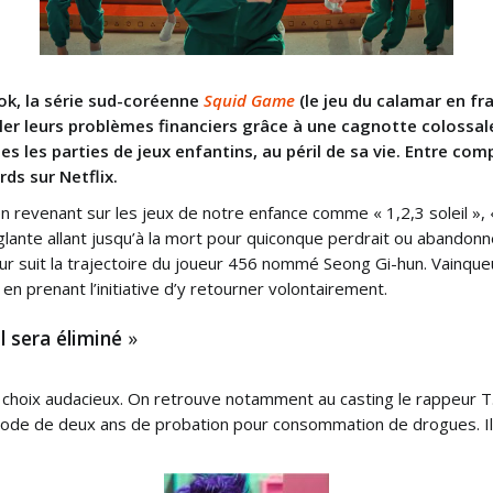
k, la série sud-coréenne
Squid Game
(le jeu du calamar en fr
ler leurs problèmes financiers grâce à une cagnotte colossale.
tes les parties de jeux enfantins, au péril de sa vie. Entre c
ds sur Netflix.
en revenant sur les jeux de notre enfance comme « 1,2,3 soleil », « 
glante allant jusqu’à la mort pour quiconque perdrait ou abandonner
r suit la trajectoire du joueur 456 nommé Seong Gi-hun. Vainqueu
 prenant l’initiative d’y retourner volontairement.
l sera éliminé
»
 ses choix audacieux. On retrouve notamment au casting le rappeu
riode de deux ans de probation pour consommation de drogues. Il 