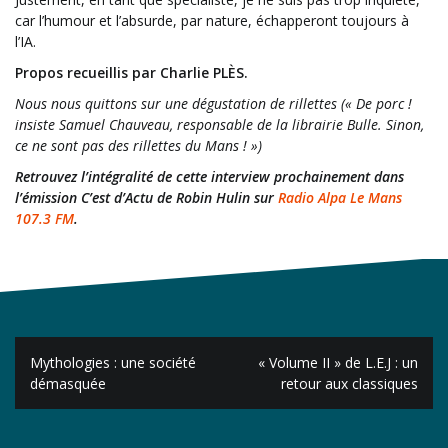
car l’humour et l’absurde, par nature, échapperont toujours à
l’IA.
Propos recueillis par Charlie PLÈS.
Nous nous quittons sur une dégustation de rillettes (« De porc !
insiste Samuel Chauveau, responsable de la librairie Bulle. Sinon,
ce ne sont pas des rillettes du Mans ! »)
Retrouvez l’intégralité de cette interview prochainement dans
l’émission C’est d’Actu de Robin Hulin sur
Radio Alpa Le Mans
107.3 FM
.
Navigation
Mythologies : une société
« Volume II » de L.E.J : un
de
démasquée
retour aux classiques
l’article