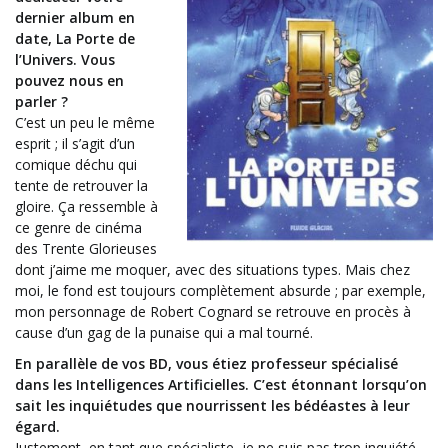
dernier album en
date, La Porte de
l’Univers. Vous
pouvez nous en
parler ?
C’est un peu le même
esprit ; il s’agit d’un
comique déchu qui
tente de retrouver la
gloire. Ça ressemble à
ce genre de cinéma
des Trente Glorieuses
dont j’aime me moquer, avec des situations types. Mais chez
moi, le fond est toujours complètement absurde ; par exemple,
mon personnage de Robert Cognard se retrouve en procès à
cause d’un gag de la punaise qui a mal tourné.
En parallèle de vos BD, vous étiez professeur spécialisé
dans les Intelligences Artificielles. C’est étonnant lorsqu’on
sait les inquiétudes que nourrissent les bédéastes à leur
égard.
Justement, en tant que spécialiste, je ne suis pas trop inquiété,