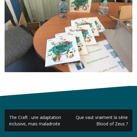
Navigation
The Craft : une adaptation
Que vaut vraiment la série
de
inclusive, mais maladroite
Blood of Zeus ?
l’article