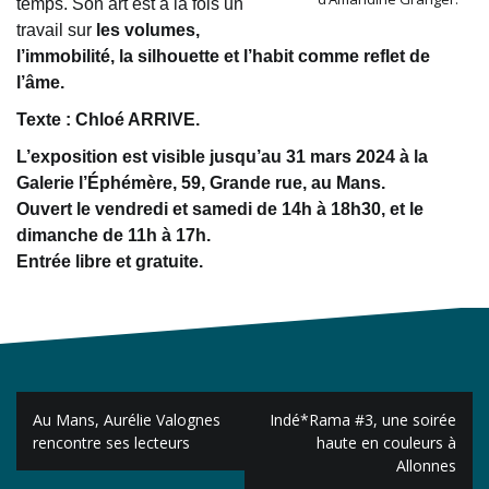
temps. Son art est à la fois un
travail sur
les volumes,
l’immobilité, la silhouette et l’habit comme reflet de
l’âme.
Texte : Chloé ARRIVE.
L’exposition est visible jusqu’au 31 mars 2024 à la
Galerie l’Éphémère, 59, Grande rue, au Mans.
Ouvert le vendredi et samedi de 14h à 18h30, et le
dimanche de 11h à 17h.
Entrée libre et gratuite.
Navigation
Au Mans, Aurélie Valognes
Indé*Rama #3, une soirée
de
rencontre ses lecteurs
haute en couleurs à
Allonnes
l’article