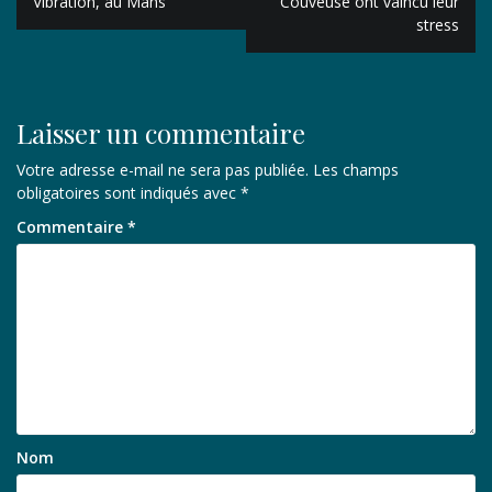
de
Vibration, au Mans
Couveuse ont vaincu leur
stress
l’article
Laisser un commentaire
Votre adresse e-mail ne sera pas publiée.
Les champs
obligatoires sont indiqués avec
*
Commentaire
*
Nom