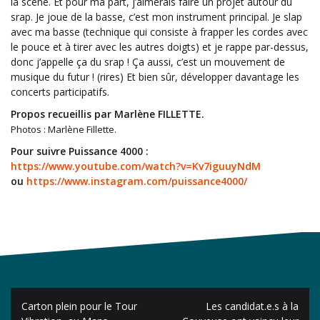
la scène. Et pour ma part, j’aimerais faire un projet autour du
srap. Je joue de la basse, c’est mon instrument principal. Je slap
avec ma basse (technique qui consiste à frapper les cordes avec
le pouce et à tirer avec les autres doigts) et je rappe par-dessus,
donc j’appelle ça du srap ! Ça aussi, c’est un mouvement de
musique du futur ! (rires) Et bien sûr, développer davantage les
concerts participatifs.
Propos recueillis par Marlène FILLETTE.
Photos : Marlène Fillette.
Pour suivre Puissance 4000 :
https://www.youtube.com/watch?v=Kv7iguuyNdM
ou
https://www.instagram.com/puissance4000/
Navigation
Carton plein pour le Tour
Les candidat.e.s à la