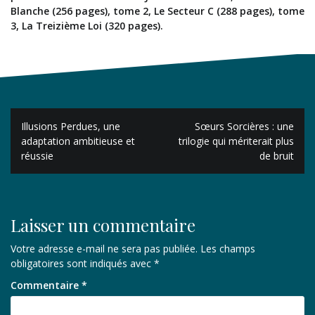
Blanche (256 pages), tome 2, Le Secteur C (288 pages), tome
3, La Treizième Loi (320 pages).
Navigation
Illusions Perdues, une
Sœurs Sorcières : une
de
adaptation ambitieuse et
trilogie qui mériterait plus
réussie
de bruit
l’article
Laisser un commentaire
Votre adresse e-mail ne sera pas publiée.
Les champs
obligatoires sont indiqués avec
*
Commentaire
*