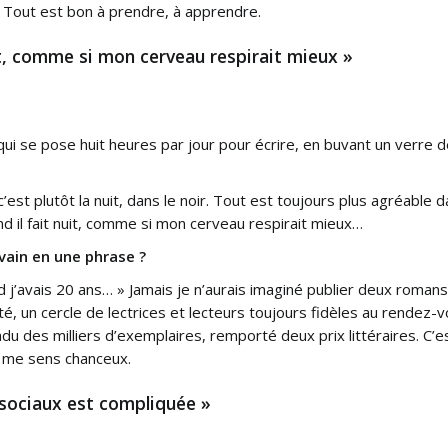
 Tout est bon à prendre, à apprendre.
uit, comme si mon cerveau respirait mieux »
qui se pose huit heures par jour pour écrire, en buvant un verre
’est plutôt la nuit, dans le noir. Tout est toujours plus agréable da
nd il fait nuit, comme si mon cerveau respirait mieux…
vain en une phrase ?
nd j’avais 20 ans… » Jamais je n’aurais imaginé publier deux roma
é, un cercle de lectrices et lecteurs toujours fidèles au rendez-v
ndu des milliers d’exemplaires, remporté deux prix littéraires. C’
e me sens chanceux.
 sociaux est compliquée »