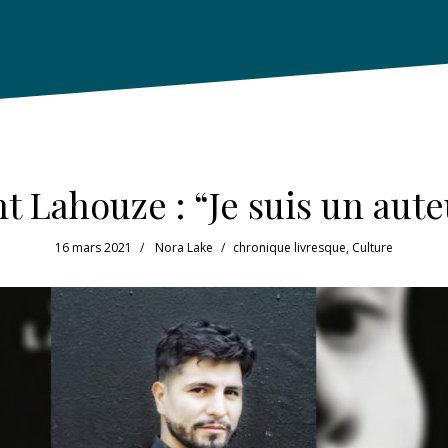
t Lahouze : “Je suis un aute
16 mars 2021
Nora Lake
chronique livresque
,
Culture