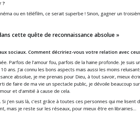
r ?
néma ou en téléfilm, ce serait superbe ! Sinon, gagner un troisiè
 dans cette quête de reconnaissance absolue »
aux sociaux. Comment décririez-vous votre relation avec ceux
. Parfois de l’amour fou, parfois de la haine profonde. Je suis un 
10 ans. J’ai connu les bons aspects mais aussi les moins reluisant
ance absolue, je me prenais pour Dieu, à tout savoir, mieux écrir
 parti de faire de ma vie un spectacle public, je dévoile beaucoup su
’amour et d’amitié à cause de cela.
Si j’en suis là, c’est grâce à toutes ces personnes qui me lisent d
ent, mais je reste sur les réseaux, pour mieux être en librairies…