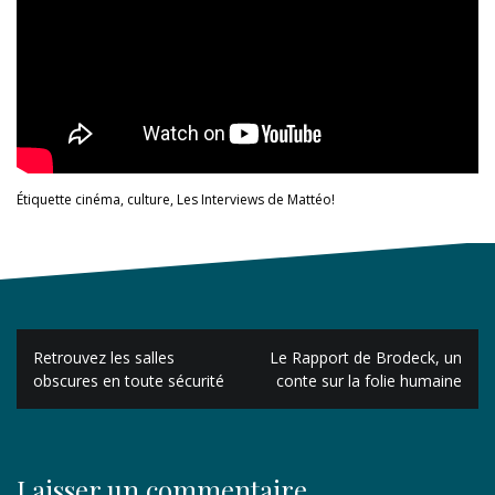
Étiquette
cinéma
,
culture
,
Les Interviews de Mattéo!
Navigation
Retrouvez les salles
Le Rapport de Brodeck, un
de
obscures en toute sécurité
conte sur la folie humaine
l’article
Laisser un commentaire