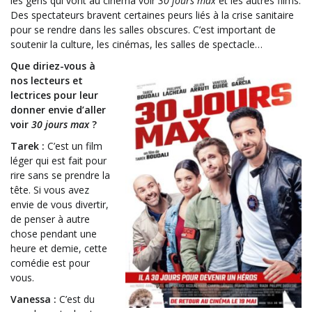
les gens qui vont au cinéma voir
30 jours max
et les autres films.
Des spectateurs bravent certaines peurs liés à la crise sanitaire
pour se rendre dans les salles obscures. C’est important de
soutenir la culture, les cinémas, les salles de spectacle…
Que diriez-vous à
nos lecteurs et
lectrices pour leur
donner envie d’aller
voir
30 jours max
?
Tarek :
C’est un film
léger qui est fait pour
rire sans se prendre la
tête. Si vous avez
envie de vous divertir,
de penser à autre
chose pendant une
heure et demie, cette
comédie est pour
vous.
Vanessa :
C’est du