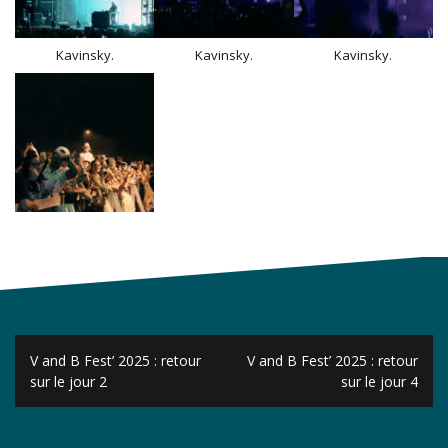
Kavinsky.
Kavinsky.
Kavinsky.
Navigation
V and B Fest’ 2025 : retour
V and B Fest’ 2025 : retour
de
sur le jour 2
sur le jour 4
l’article