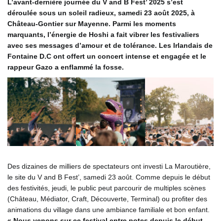
L’avant-dernière journée du V and B Fest’ 2025 s’est
déroulée sous un soleil radieux, samedi 23 août 2025, à
Château-Gontier sur Mayenne. Parmi les moments
marquants, l’énergie de Hoshi a fait vibrer les festivaliers
avec ses messages d’amour et de tolérance. Les Irlandais de
Fontaine D.C ont offert un concert intense et engagée et le
rappeur Gazo a enflammé la fosse.
Des dizaines de milliers de spectateurs ont investi La Maroutière,
le site du V and B Fest’, samedi 23 août. Comme depuis le début
des festivités, jeudi, le public peut parcourir de multiples scènes
(Château, Médiator, Craft, Découverte, Terminal) ou profiter des
animations du village dans une ambiance familiale et bon enfant.
« Nous venons sur ce festival entre potes depuis le début.