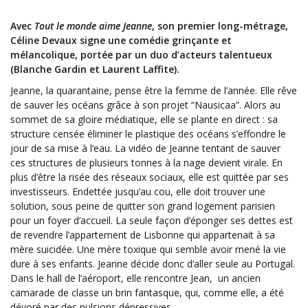
Avec
Tout le monde aime Jeanne
, son premier long-métrage,
Céline Devaux signe une comédie grinçante et
mélancolique, portée par un duo d’acteurs talentueux
(Blanche Gardin et Laurent Laffite).
Jeanne, la quarantaine, pense être la femme de l’année. Elle rêve
de sauver les océans grâce à son projet “Nausicaa”. Alors au
sommet de sa gloire médiatique, elle se plante en direct : sa
structure censée éliminer le plastique des océans s’effondre le
jour de sa mise à l’eau. La vidéo de Jeanne tentant de sauver
ces structures de plusieurs tonnes à la nage devient virale. En
plus d’être la risée des réseaux sociaux, elle est quittée par ses
investisseurs. Endettée jusqu’au cou, elle doit trouver une
solution, sous peine de quitter son grand logement parisien
pour un foyer d’accueil. La seule façon d’éponger ses dettes est
de revendre l’appartement de Lisbonne qui appartenait à sa
mère suicidée. Une mère toxique qui semble avoir mené la vie
dure à ses enfants. Jeanne décide donc d’aller seule au Portugal.
Dans le hall de l’aéroport, elle rencontre Jean, un ancien
camarade de classe un brin fantasque, qui, comme elle, a été
dévoré par des pulsions dépressives.