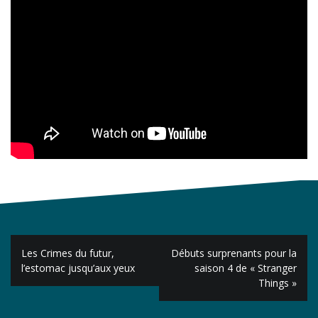
Navigation
Les Crimes du futur,
Débuts surprenants pour la
de
l’estomac jusqu’aux yeux
saison 4 de « Stranger
Things »
l’article