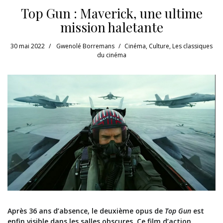
Top Gun : Maverick, une ultime
mission haletante
30 mai 2022
Gwenolé Borremans
Cinéma
,
Culture
,
Les classiques
du cinéma
Après 36 ans d’absence, le deuxième opus de
Top Gun
est
enfin visible dans les salles obscures. Ce film d’action