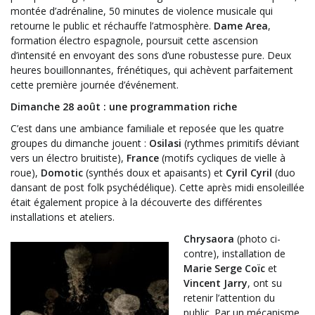
montée d’adrénaline, 50 minutes de violence musicale qui
retourne le public et réchauffe l’atmosphère.
Dame Area
,
formation électro espagnole, poursuit cette ascension
d’intensité en envoyant des sons d’une robustesse pure. Deux
heures bouillonnantes, frénétiques, qui achèvent parfaitement
cette première journée d’événement.
Dimanche
28 août : une programmation riche
C’est dans une ambiance familiale et reposée que les quatre
groupes du
dimanche
jouent :
Osilasi
(rythmes primitifs déviant
vers un électro bruitiste),
France
(motifs cycliques de vielle à
roue),
Domotic
(synthés doux et apaisants) et
Cyril Cyril
(duo
dansant de post folk psychédélique). Cette après midi ensoleillée
était également propice à la découverte des différentes
installations et ateliers.
Chrysaora
(photo ci-
contre), installation de
Marie Serge Coïc
et
Vincent Jarry
, ont su
retenir l’attention du
public. Par un mécanisme