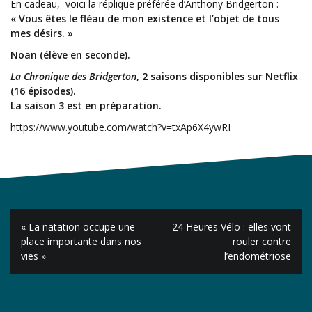
En cadeau, voici la réplique préférée d’Anthony Bridgerton :
« Vous êtes le fléau de mon existence et l’objet de tous
mes désirs. »
Noan (élève en seconde).
La Chronique des Bridgerton
, 2 saisons disponibles sur Netflix
(16 épisodes).
La saison 3 est en préparation.
https://www.youtube.com/watch?v=txAp6X4ywRI
Navigation
« La natation occupe une
24 Heures Vélo : elles vont
de
place importante dans nos
rouler contre
vies »
l’endométriose
l’article