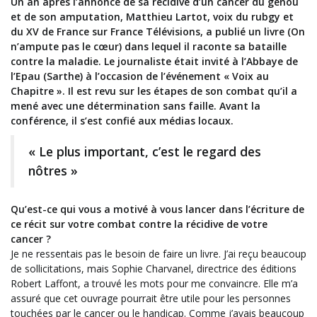
Un an après l’annonce de sa récidive d’un cancer du genou
et de son amputation, Matthieu Lartot, voix du rubgy et
du XV de France sur France Télévisions, a publié un livre (On
n’ampute pas le cœur) dans lequel il raconte sa bataille
contre la maladie. Le journaliste était invité à l’Abbaye de
l’Epau (Sarthe) à l’occasion de l’événement « Voix au
Chapitre ». Il est revu sur les étapes de son combat qu’il a
mené avec une détermination sans faille. Avant la
conférence, il s’est confié aux médias locaux.
« Le plus important, c’est le regard des
nôtres »
Qu’est-ce qui vous a motivé à vous lancer dans l’écriture de
ce récit sur votre combat contre la récidive de votre
cancer ?
Je ne ressentais pas le besoin de faire un livre. J’ai reçu beaucoup
de sollicitations, mais Sophie Charvanel, directrice des éditions
Robert Laffont, a trouvé les mots pour me convaincre. Elle m’a
assuré que cet ouvrage pourrait être utile pour les personnes
touchées par le cancer ou le handicap. Comme j’avais beaucoup