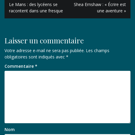
Navigation
Le Mans : des lycéens se
Shea Ernshaw : « Écrire est
de
racontent dans une fresque
une aventure »
l’article
Laisser un commentaire
Votre adresse e-mail ne sera pas publiée.
Les champs
obligatoires sont indiqués avec
*
Commentaire
*
Nom