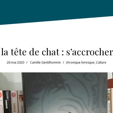
a tête de chat : s’accrocher
26 mai 2020
Camille Gentilhomme
chronique livresque
,
Culture