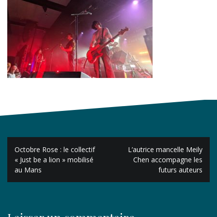
Navigation
Octobre Rose : le collectif
L’autrice mancelle Meily
de
« Just be a lion » mobilisé
Chen accompagne les
au Mans
futurs auteurs
l’article