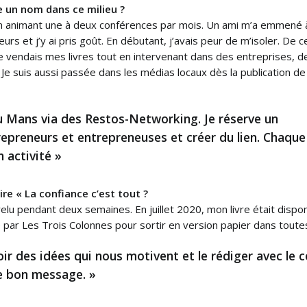
 un nom dans ce milieu ?
en animant une à deux conférences par mois. Un ami m’a emmené 
s et j’y ai pris goût. En débutant, j’avais peur de m’isoler. De ce
 Je vendais mes livres tout en intervenant dans des entreprises, d
Je suis aussi passée dans les médias locaux dès la publication d
u Mans via des Restos-Networking. Je réserve un
repreneurs et entrepreneuses et créer du lien. Chaque
n activité »
e « La confiance c’est tout ?
’a relu pendant deux semaines. En juillet 2020, mon livre était dis
 par Les Trois Colonnes pour sortir en version papier dans toutes 
 avoir des idées qui nous motivent et le rédiger avec l
e bon message. »