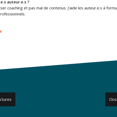
e.s auteur.e.s ?
 coaching et pas mal de contenus. J’aide les auteur.e.s à formuler
rofessionnels.
e
uctures
Clos