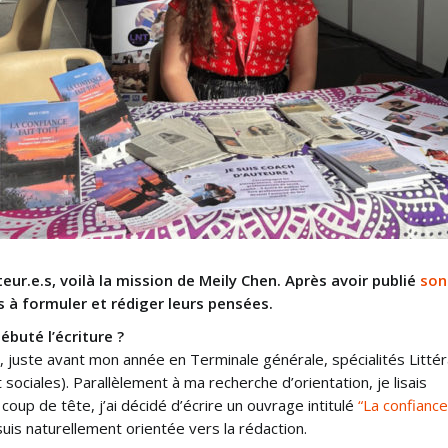
ur.e.s, voilà la mission de Meily Chen. Après avoir publié
son
e.s à formuler et rédiger leurs pensées.
buté l’écriture ?
, juste avant mon année en Terminale générale, spécialités Litté
ociales). Parallèlement à ma recherche d’orientation, je lisais
 coup de tête, j’ai décidé d’écrire un ouvrage intitulé
“La confiance
suis naturellement orientée vers la rédaction.