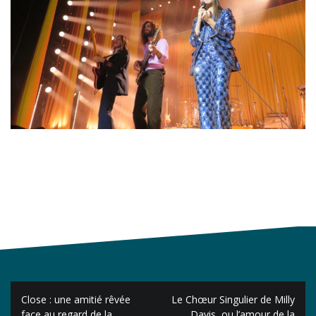
Navigation
Close : une amitié rêvée
Le Chœur Singulier de Milly
de
face au regard de la
Davis, ou l’amour de la