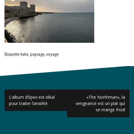
Étiquette
Italie
,
paysage
,
voyage
Navigation
L’album d’Epex est idéal
«The Northman», la
de
pour traiter l’anxiété
vengeance est un plat qui
se mange froid
l’article