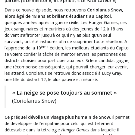
parties (« Le mentor », « Le prix », « Le Pacificateur »)
Dans ce nouvel épisode, nous retrouvons
Coriolanus Snow,
alors âgé de 18 ans et brillant étudiant au Capitol
,
quelques années après la guerre civile. Les Hunger Games, ces
jeux sanguinaires et meurtriers où des jeunes de 12 à 18 ans
doivent s’affronter jusqu’à ce qu’il n’y ait plus qu’un seul
survivant, ont été instaurés afin de supprimer toute rébellion. A
ème
l’approche de la 10
édition, les meilleurs étudiants du Capitol
se voient confier la tâche de mentor envers les personnes des
districts choisies pour participer aux jeux. Si leur candidat gagne,
une récompense conséquente, qui pourrait changer leur avenir,
les attend. Coriolanus se retrouve donc associé à Lucy Gray,
une fille du district 12, le plus pauvre et méprisé.
« La neige se pose toujours au sommet »
(Coriolanus Snow)
Ce préquel dévoile un visage plus humain de Snow
. Il permet
de développer de l’empathie pour celui qui est tellement
détestable dans la tétralogie
Hunger Games
dans laquelle il