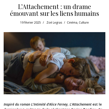
L’Attachement : un drame
émouvant sur les liens humains
19 février 2025
Zoé Legras
Cinéma
,
Culture
Inspiré du roman L’Intimité d’Alice Ferney, L’Attachement
est le