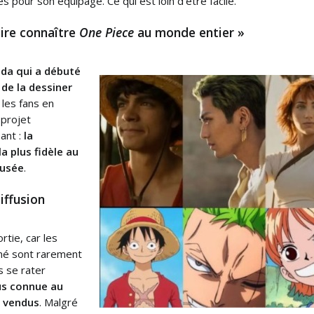
pour son équipage. Ce qui est loin d’être facile.
aire connaître
One Piece
au monde entier »
Oda qui a débuté
de la dessiner
 les fans en
 projet
ant :
la
la plus fidèle au
fusée
.
iffusion
rtie, car les
mé sont rarement
s se rater
us connue au
s vendus
. Malgré