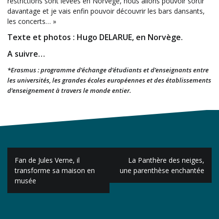
restrictions sont levées en Norvège, nous allons pouvoir sortir
davantage et je vais enfin pouvoir découvrir les bars dansants,
les concerts… »
Texte et photos : Hugo DELARUE, en Norvège.
A suivre…
*Erasmus : programme d’échange d’étudiants et d’enseignants entre
les universités, les grandes écoles européennes et des établissements
d’enseignement à travers le monde entier.
Navigation
Fan de Jules Verne, il
La Panthère des neiges,
de
transforme sa maison en
une parenthèse enchantée
musée
l’article