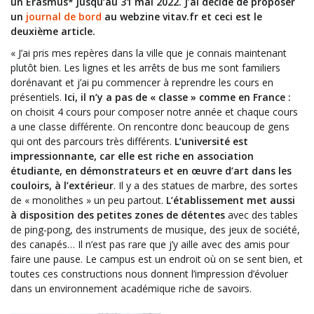
un
Erasmus*
jusqu’au
31 mai 2022
.
J’ai décidé de proposer
un
journal de bord
au webzine vitav.fr et ceci est le
deuxième article.
« ‌
J’ai pris mes repères dans la ville que je connais maintenant
plutôt bien. Les lignes et les arrêts de bus me sont familiers
dorénavant et j’ai pu commencer à reprendre les cours en
présentiels.
Ici, il n’y a pas de « classe » comme en France :
on choisit 4 cours pour composer notre année et chaque cours
a une classe différente.
On rencontre donc beaucoup de gens
qui ont des parcours très différents.
L’université est
impressionnante, car elle est riche en association
étudiante, en démonstrateurs et en œuvre d’art dans les
couloirs, à l’extérieur
.
Il y a des statues de marbre, des sortes
de « monolithes »
un peu partout.
L’établissement met aussi
à disposition des petites zones de détentes
avec des tables
de ping-pong, des instruments de musique, des jeux de société,
des canapés…
Il n’est pas rare que j’y aille avec des amis pour
faire une pause.
Le campus est un endroit où on se sent bien, et
toutes ces constructions nous donnent l’impression d’évoluer
dans un environnement académique riche de savoirs.