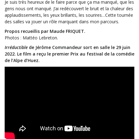
Je suis très heureux de le faire parce que ça ma manqué, que les
gens nous ont manqué. J’ai redécouvert le bruit et la chaleur des
applaudissements, les yeux brillants, les sourires…Cette tournée
des salles va jouer un rôle marquant dans mon parcours.
Propos recueillis par Maude FRIQUET.
Photos : Mattéo Lebreton.
Irréductible
de Jérôme Commandeur sort en salle le 29 juin
2022. Le film a reçu le premier Prix au festival de la comédie
de l’Alpe d’Huez.