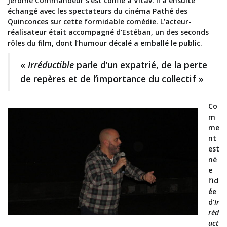
Jérôme Commandeur s’est confié à Vitav. Il a ensuite
échangé avec les spectateurs du cinéma Pathé des
Quinconces sur cette formidable comédie. L’acteur-
réalisateur était accompagné d’Estéban, un des seconds
rôles du film, dont l’humour décalé a emballé le public.
«
Irréductible
parle d’un expatrié, de la perte
de repères et de l’importance du collectif »
Co
m
me
nt
est
né
e
l’id
ée
d’
Ir
réd
uct