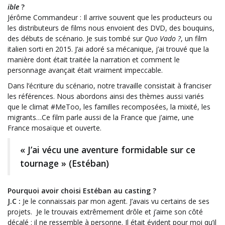
ible
?
Jérôme Commandeur : Il arrive souvent que les producteurs ou
les distributeurs de films nous envoient des DVD, des bouquins,
des débuts de scénario. Je suis tombé sur
Quo Vado ?
, un film
italien sorti en 2015. J’ai adoré sa mécanique, j’ai trouvé que la
manière dont était traitée la narration et comment le
personnage avançait était vraiment impeccable.
Dans l’écriture du scénario, notre travaille consistait à franciser
les références. Nous abordons ainsi des thèmes aussi variés
que le climat #MeToo, les familles recomposées, la mixité, les
migrants…Ce film parle aussi de la France que j’aime, une
France mosaïque et ouverte.
« J’ai vécu une aventure formidable sur ce
tournage » (Estéban)
Pourquoi avoir choisi Estéban au casting ?
J.C :
Je le connaissais par mon agent. J’avais vu certains de ses
projets. Je le trouvais extrêmement drôle et j’aime son côté
décalé : il ne ressemble à personne. Il était évident pour moi qu’il