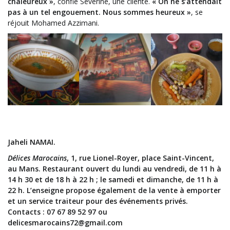
chaleureux »
, confie Séverine, une cliente.
« On ne s’attendait
pas à un tel engouement. Nous sommes heureux »
, se
réjouit Mohamed Azzimani.
Jaheli NAMAI.
Délices Marocains
, 1, rue Lionel-Royer, place Saint-Vincent,
au Mans. Restaurant ouvert du lundi au vendredi, de 11 h à
14 h 30 et de 18 h à 22 h ; le samedi et dimanche, de 11 h à
22 h. L’enseigne propose également de la vente à emporter
et un service traiteur pour des événements privés.
Contacts : 07 67 89 52 97 ou
delicesmarocains72@gmail.com