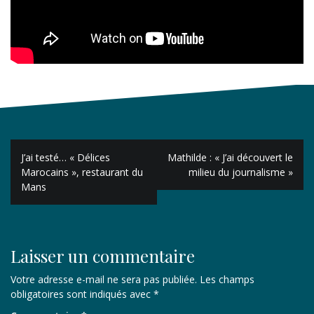
Navigation
J’ai testé… « Délices
Mathilde : « J’ai découvert le
de
Marocains », restaurant du
milieu du journalisme »
Mans
l’article
Laisser un commentaire
Votre adresse e-mail ne sera pas publiée.
Les champs
obligatoires sont indiqués avec
*