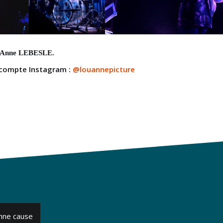
u-Anne LEBESLE.
 compte Instagram :
@louannepicture
nne cause