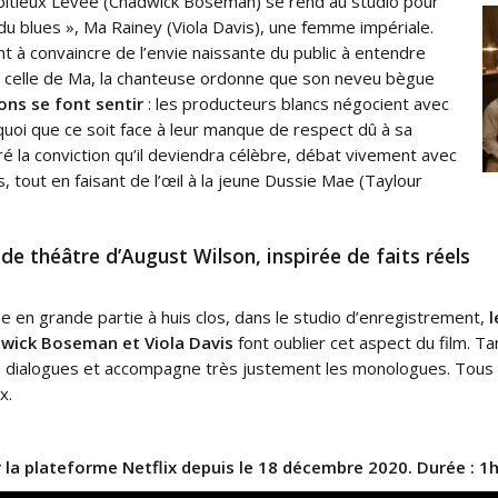
bitieux Levee (Chadwick Boseman) se rend au studio pour
du blues », Ma Rainey (Viola Davis), une femme impériale.
à convaincre de l’envie naissante du public à entendre
e celle de Ma, la chanteuse ordonne que son neveu bègue
ons se font sentir
: les producteurs blancs négocient avec
 quoi que ce soit face à leur manque de respect dû à sa
é la conviction qu’il deviendra célèbre, débat vivement avec
s, tout en faisant de l’œil à la jeune Dussie Mae (Taylour
de théâtre d’August Wilson, inspirée de faits réels
le en grande partie à huis clos, dans le studio d’enregistrement,
l
dwick Boseman et Viola Davis
font oublier cet aspect du film. Ta
ces dialogues et accompagne très justement les monologues. To
x.
 la plateforme Netflix depuis le 18 décembre 2020. Durée : 1