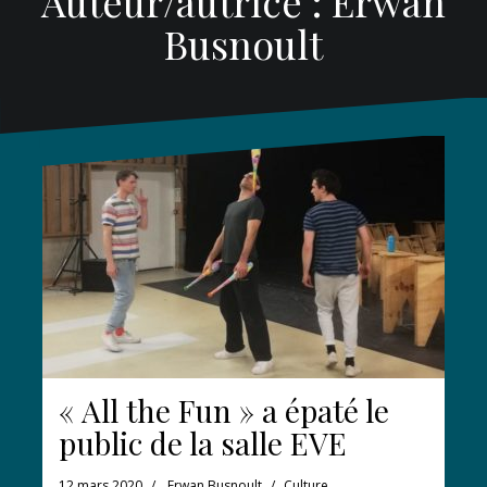
Auteur/autrice :
Erwan
Busnoult
« All the Fun » a épaté le
public de la salle EVE
12 mars 2020
Erwan Busnoult
Culture