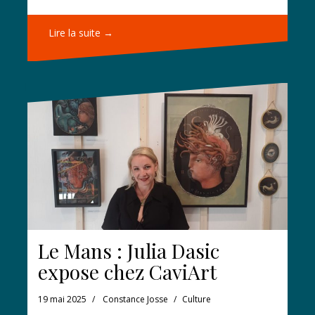
Lire la suite →
Le Mans : Julia Dasic
expose chez CaviArt
19 mai 2025
Constance Josse
Culture