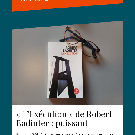
« L’Exécution » de Robert
Badinter : puissant
30 avril 2024
Constance Josse
chronique livresque